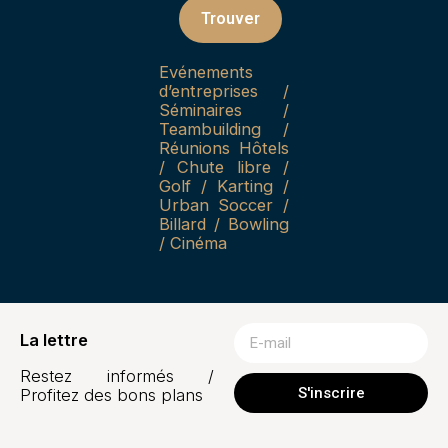
Trouver
Evénements
d’entreprises /
Séminaires /
Teambuilding /
Réunions Hôtels
/ Chute libre /
Golf / Karting /
Urban Soccer /
Billard / Bowling
/ Cinéma
La lettre
Restez informés /
S'inscrire
Profitez des bons plans