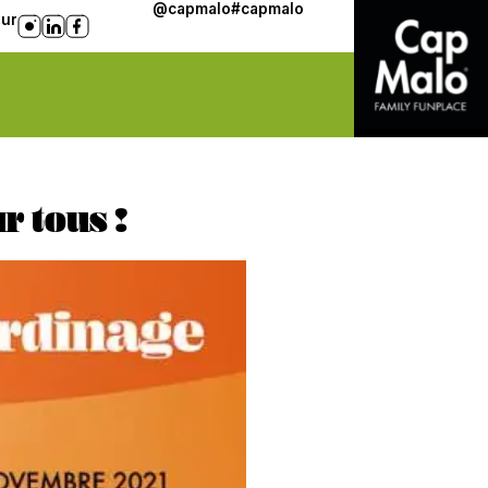
@capmalo
#capmalo
sur
r tous !