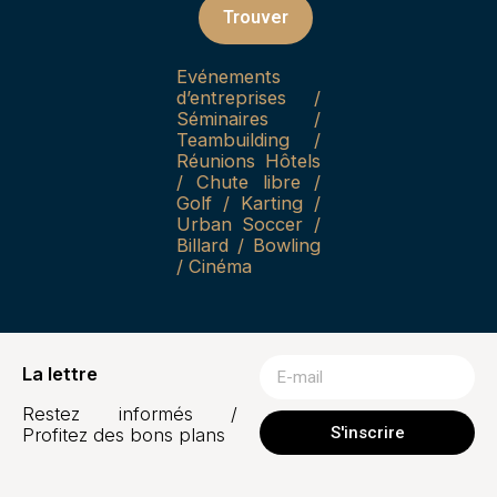
Trouver
Evénements
d’entreprises /
Séminaires /
Teambuilding /
Réunions Hôtels
/ Chute libre /
Golf / Karting /
Urban Soccer /
Billard / Bowling
/ Cinéma
La lettre
Restez informés /
S'inscrire
Profitez des bons plans