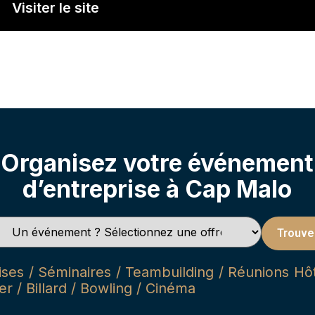
Visiter le site
Organisez votre événement
d’entreprise à Cap Malo
Trouve
es / Séminaires / Teambuilding / Réunions Hôte
r / Billard / Bowling / Cinéma