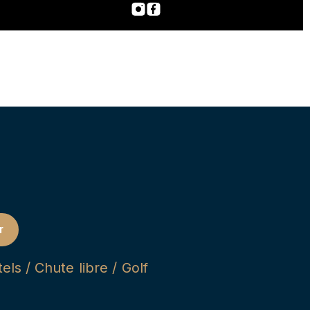
r
ls / Chute libre / Golf