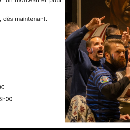
er un morceau et pour
, dès maintenant.
00
03h00