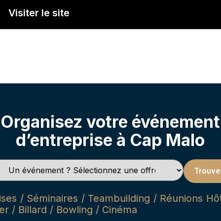
Visiter le site
Organisez votre événement
d’entreprise à Cap Malo
Trouve
es / Séminaires / Teambuilding / Réunions Hôte
r / Billard / Bowling / Cinéma