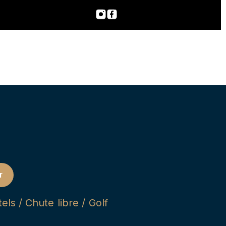
r
ls / Chute libre / Golf