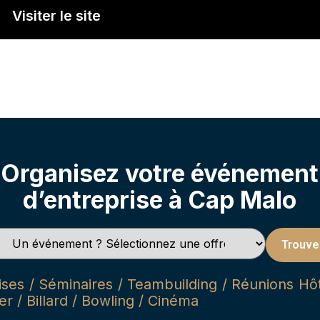
Visiter le site
Organisez votre événement
d’entreprise à Cap Malo
Trouve
es / Séminaires / Teambuilding / Réunions Hôte
r / Billard / Bowling / Cinéma