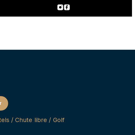
r
ls / Chute libre / Golf