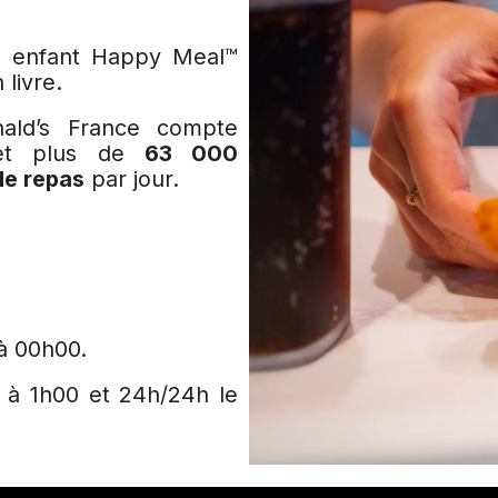
u enfant Happy Meal™
 livre.
ald’s France compte
t plus de
63 000
 de repas
par jour.
à 00h00.
 à 1h00 et 24h/24h le