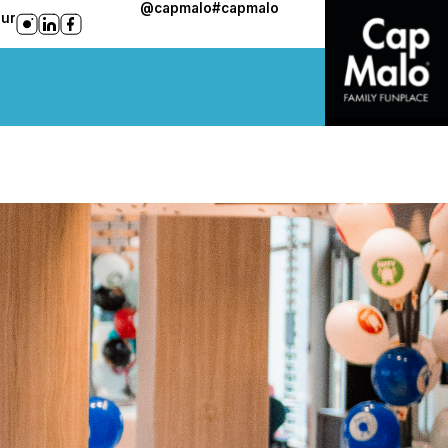
@capmalo
#capmalo
sur