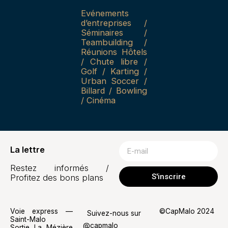
Evénements
d’entreprises /
Séminaires /
Teambuilding /
Réunions Hôtels
/ Chute libre /
Golf / Karting /
Urban Soccer /
Billard / Bowling
/ Cinéma
La lettre
Restez informés /
S'inscrire
Profitez des bons plans
Voie express —
©CapMalo 2024
Suivez-nous sur
Saint-Malo
@capmalo
Sortie La Mézière