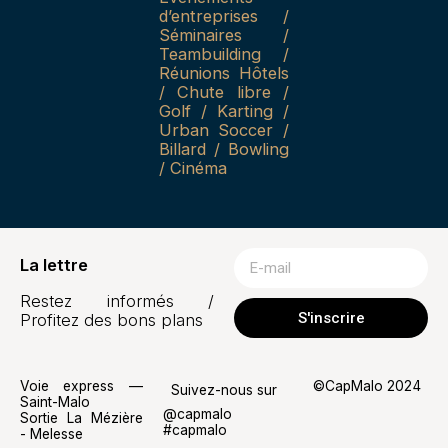
d’entreprises /
Séminaires /
Teambuilding /
Réunions Hôtels
/ Chute libre /
Golf / Karting /
Urban Soccer /
Billard / Bowling
/ Cinéma
La lettre
Restez informés /
S'inscrire
Profitez des bons plans
Voie express —
©CapMalo 2024
Suivez-nous sur
Saint-Malo
@capmalo
Sortie La Mézière
#capmalo
- Melesse