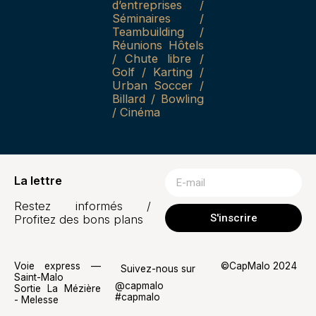
d’entreprises /
Séminaires /
Teambuilding /
Réunions Hôtels
/ Chute libre /
Golf / Karting /
Urban Soccer /
Billard / Bowling
/ Cinéma
La lettre
Restez informés /
S'inscrire
Profitez des bons plans
Voie express —
©CapMalo 2024
Suivez-nous sur
Saint-Malo
@capmalo
Sortie La Mézière
#capmalo
- Melesse