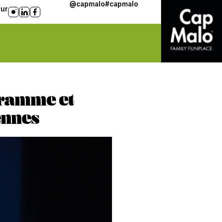
@capmalo
#capmalo
sur
gramme et
ennes