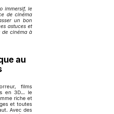
o immersif, le
ce de cinéma
asser un bon
es astuces et
s de cinéma à
ique au
s
rreur, films
lms en 3D… le
amme riche et
âges et toutes
aut. Avec des