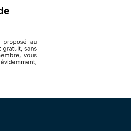
 de
t proposé au
 gratuit, sans
 membre, vous
n évidemment,