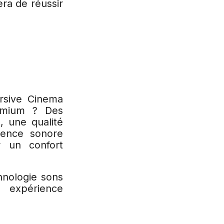
ra de réussir
rsive Cinema
remium ? Des
, une qualité
rience sonore
ur un confort
chnologie sons
expérience